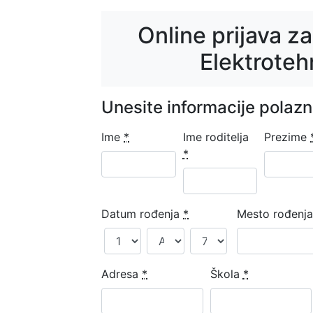
Online prijava z
Elektroteh
Unesite informacije polazn
Ime
*
Ime roditelja
Prezime
*
Datum rođenja
*
Mesto rođenj
Adresa
*
Škola
*